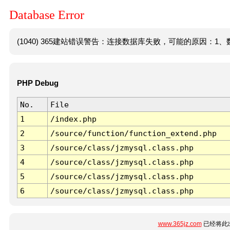
Database Error
(1040) 365建站错误警告：连接数据库失败，可能的原因：1、数
PHP Debug
No.
File
1
/index.php
2
/source/function/function_extend.php
3
/source/class/jzmysql.class.php
4
/source/class/jzmysql.class.php
5
/source/class/jzmysql.class.php
6
/source/class/jzmysql.class.php
www.365jz.com
已经将此