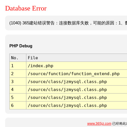
Database Error
(1040) 365建站错误警告：连接数据库失败，可能的原因：1、数
PHP Debug
No.
File
1
/index.php
2
/source/function/function_extend.php
3
/source/class/jzmysql.class.php
4
/source/class/jzmysql.class.php
5
/source/class/jzmysql.class.php
6
/source/class/jzmysql.class.php
www.365jz.com
已经将此