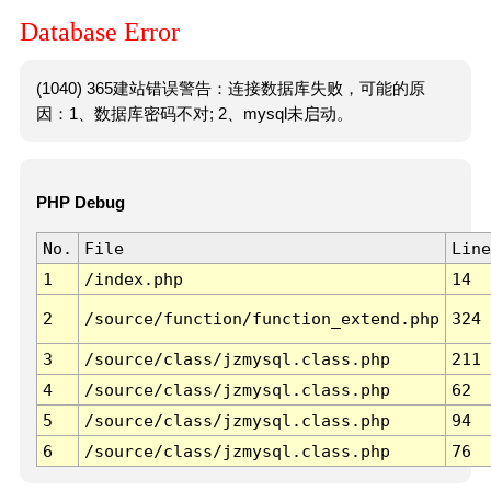
Database Error
(1040) 365建站错误警告：连接数据库失败，可能的原
因：1、数据库密码不对; 2、mysql未启动。
PHP Debug
No.
File
Line
1
/index.php
14
2
/source/function/function_extend.php
324
3
/source/class/jzmysql.class.php
211
4
/source/class/jzmysql.class.php
62
5
/source/class/jzmysql.class.php
94
6
/source/class/jzmysql.class.php
76