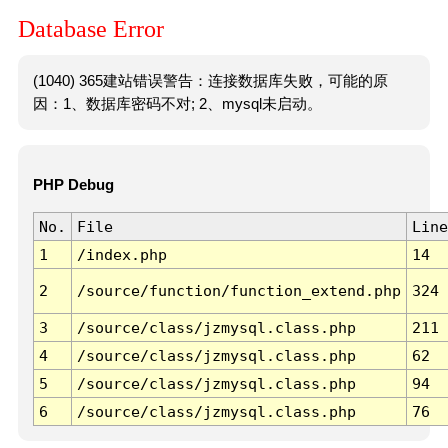
Database Error
(1040) 365建站错误警告：连接数据库失败，可能的原
因：1、数据库密码不对; 2、mysql未启动。
PHP Debug
No.
File
Line
1
/index.php
14
2
/source/function/function_extend.php
324
3
/source/class/jzmysql.class.php
211
4
/source/class/jzmysql.class.php
62
5
/source/class/jzmysql.class.php
94
6
/source/class/jzmysql.class.php
76