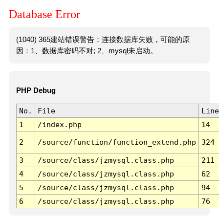
Database Error
(1040) 365建站错误警告：连接数据库失败，可能的原
因：1、数据库密码不对; 2、mysql未启动。
PHP Debug
No.
File
Line
1
/index.php
14
2
/source/function/function_extend.php
324
3
/source/class/jzmysql.class.php
211
4
/source/class/jzmysql.class.php
62
5
/source/class/jzmysql.class.php
94
6
/source/class/jzmysql.class.php
76