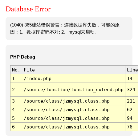
Database Error
(1040) 365建站错误警告：连接数据库失败，可能的原
因：1、数据库密码不对; 2、mysql未启动。
PHP Debug
No.
File
Line
1
/index.php
14
2
/source/function/function_extend.php
324
3
/source/class/jzmysql.class.php
211
4
/source/class/jzmysql.class.php
62
5
/source/class/jzmysql.class.php
94
6
/source/class/jzmysql.class.php
76