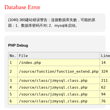
Database Error
(1040) 365建站错误警告：连接数据库失败，可能的原
因：1、数据库密码不对; 2、mysql未启动。
PHP Debug
No.
File
Line
1
/index.php
14
2
/source/function/function_extend.php
324
3
/source/class/jzmysql.class.php
211
4
/source/class/jzmysql.class.php
62
5
/source/class/jzmysql.class.php
94
6
/source/class/jzmysql.class.php
76