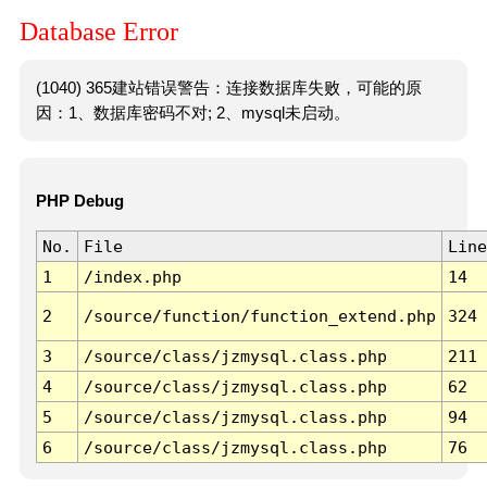
Database Error
(1040) 365建站错误警告：连接数据库失败，可能的原
因：1、数据库密码不对; 2、mysql未启动。
PHP Debug
No.
File
Line
1
/index.php
14
2
/source/function/function_extend.php
324
3
/source/class/jzmysql.class.php
211
4
/source/class/jzmysql.class.php
62
5
/source/class/jzmysql.class.php
94
6
/source/class/jzmysql.class.php
76