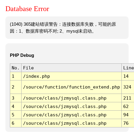
Database Error
(1040) 365建站错误警告：连接数据库失败，可能的原
因：1、数据库密码不对; 2、mysql未启动。
PHP Debug
No.
File
Line
1
/index.php
14
2
/source/function/function_extend.php
324
3
/source/class/jzmysql.class.php
211
4
/source/class/jzmysql.class.php
62
5
/source/class/jzmysql.class.php
94
6
/source/class/jzmysql.class.php
76