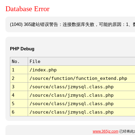
Database Error
(1040) 365建站错误警告：连接数据库失败，可能的原因：1、数
PHP Debug
No.
File
1
/index.php
2
/source/function/function_extend.php
3
/source/class/jzmysql.class.php
4
/source/class/jzmysql.class.php
5
/source/class/jzmysql.class.php
6
/source/class/jzmysql.class.php
www.365jz.com
已经将此