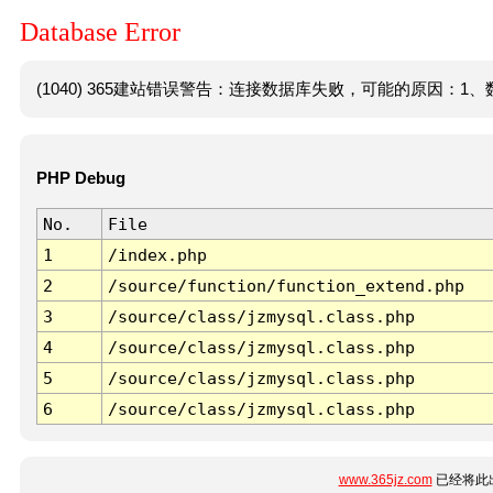
Database Error
(1040) 365建站错误警告：连接数据库失败，可能的原因：1、数
PHP Debug
No.
File
1
/index.php
2
/source/function/function_extend.php
3
/source/class/jzmysql.class.php
4
/source/class/jzmysql.class.php
5
/source/class/jzmysql.class.php
6
/source/class/jzmysql.class.php
www.365jz.com
已经将此