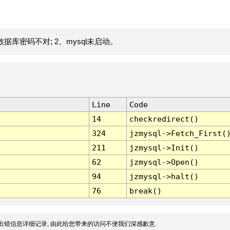
据库密码不对; 2、mysql未启动。
Line
Code
14
checkredirect()
324
jzmysql->Fetch_First(
211
jzmysql->Init()
62
jzmysql->Open()
94
jzmysql->halt()
76
break()
出错信息详细记录, 由此给您带来的访问不便我们深感歉意.