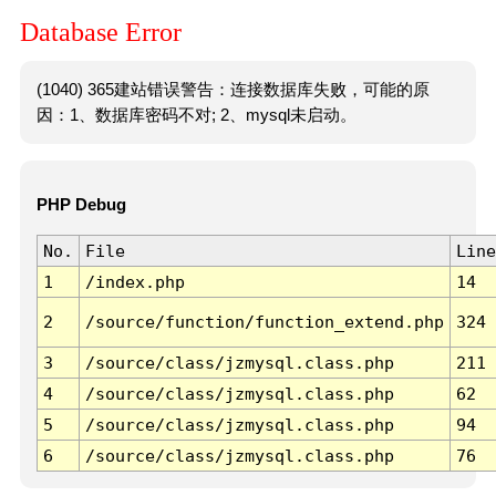
Database Error
(1040) 365建站错误警告：连接数据库失败，可能的原
因：1、数据库密码不对; 2、mysql未启动。
PHP Debug
No.
File
Line
1
/index.php
14
2
/source/function/function_extend.php
324
3
/source/class/jzmysql.class.php
211
4
/source/class/jzmysql.class.php
62
5
/source/class/jzmysql.class.php
94
6
/source/class/jzmysql.class.php
76