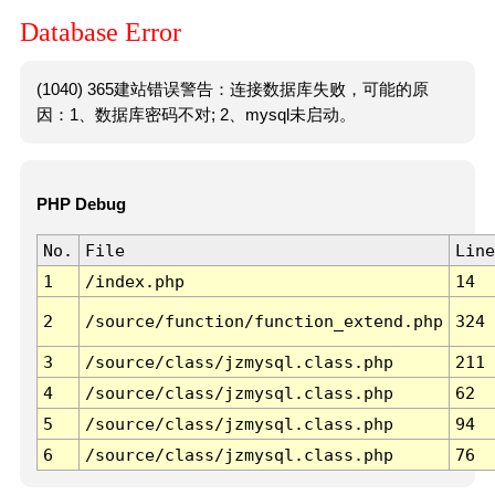
Database Error
(1040) 365建站错误警告：连接数据库失败，可能的原
因：1、数据库密码不对; 2、mysql未启动。
PHP Debug
No.
File
Line
1
/index.php
14
2
/source/function/function_extend.php
324
3
/source/class/jzmysql.class.php
211
4
/source/class/jzmysql.class.php
62
5
/source/class/jzmysql.class.php
94
6
/source/class/jzmysql.class.php
76