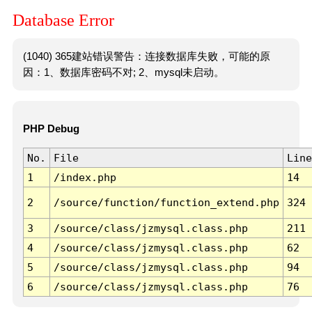
Database Error
(1040) 365建站错误警告：连接数据库失败，可能的原
因：1、数据库密码不对; 2、mysql未启动。
PHP Debug
No.
File
Line
1
/index.php
14
2
/source/function/function_extend.php
324
3
/source/class/jzmysql.class.php
211
4
/source/class/jzmysql.class.php
62
5
/source/class/jzmysql.class.php
94
6
/source/class/jzmysql.class.php
76