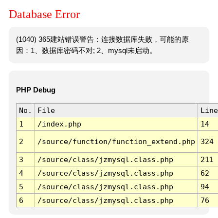
Database Error
(1040) 365建站错误警告：连接数据库失败，可能的原
因：1、数据库密码不对; 2、mysql未启动。
PHP Debug
No.
File
Line
1
/index.php
14
2
/source/function/function_extend.php
324
3
/source/class/jzmysql.class.php
211
4
/source/class/jzmysql.class.php
62
5
/source/class/jzmysql.class.php
94
6
/source/class/jzmysql.class.php
76