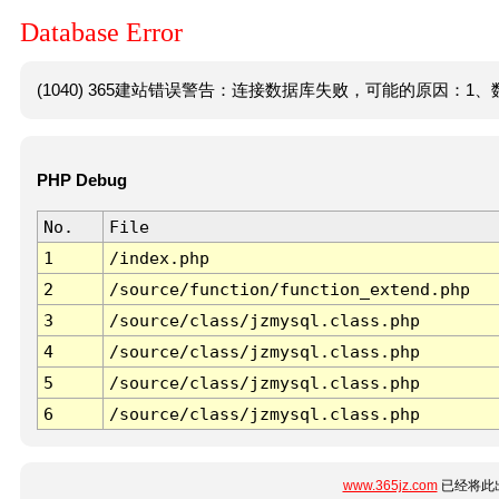
Database Error
(1040) 365建站错误警告：连接数据库失败，可能的原因：1、数
PHP Debug
No.
File
1
/index.php
2
/source/function/function_extend.php
3
/source/class/jzmysql.class.php
4
/source/class/jzmysql.class.php
5
/source/class/jzmysql.class.php
6
/source/class/jzmysql.class.php
www.365jz.com
已经将此