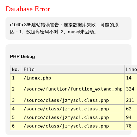
Database Error
(1040) 365建站错误警告：连接数据库失败，可能的原
因：1、数据库密码不对; 2、mysql未启动。
PHP Debug
No.
File
Line
1
/index.php
14
2
/source/function/function_extend.php
324
3
/source/class/jzmysql.class.php
211
4
/source/class/jzmysql.class.php
62
5
/source/class/jzmysql.class.php
94
6
/source/class/jzmysql.class.php
76