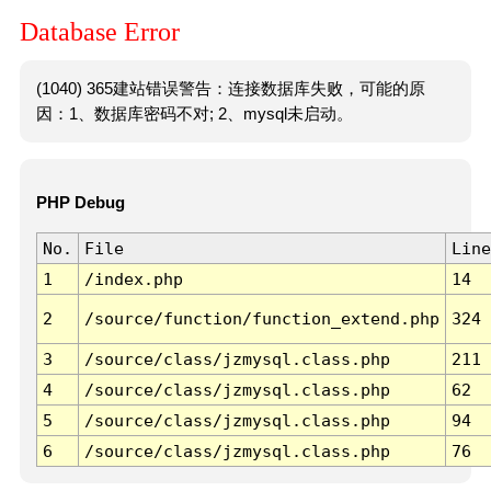
Database Error
(1040) 365建站错误警告：连接数据库失败，可能的原
因：1、数据库密码不对; 2、mysql未启动。
PHP Debug
No.
File
Line
1
/index.php
14
2
/source/function/function_extend.php
324
3
/source/class/jzmysql.class.php
211
4
/source/class/jzmysql.class.php
62
5
/source/class/jzmysql.class.php
94
6
/source/class/jzmysql.class.php
76