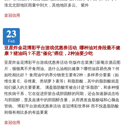
淮北北部地区雨量中到大，其他地区多云。 紫外
皇冠信用
23
Feb
亚星炸金花博彩平台游戏优惠券活动_哪种油对身段最不健
康？猪油吗？不思“催化”癌症，2种油要少吃
亚星炸金花博彩平台游戏优惠券活动 吃饭作念菜澳门新葡京酒店图
片，顿顿离不开食用油。选什么油相比健康？哪些油容易伤身？何
如吃相比好？ 食用油中的养分物资主要有2种：多样养分要素（如
维生素 E、谷维素、类胡萝卜素等）和脂肪酸，其中的脂肪酸就是
咱们摄入的主要要素。 满盈脂肪酸常被合计是“坏脂肪”，和多种慢
性疾病干系，它在促进肝脏合成胆固醇的同期，还会加速肠说念给
与胆固醇，普及血液中的胆固醇含量，从而诱发血脂极端和心脑血
管病。 博彩平台游戏优惠券活动 皇冠博彩世界杯 而不悦盈脂肪酸
则领有相比多的有益要素
皇冠信用