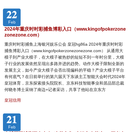
22
Feb
2024年重庆时时彩捕鱼博彩入口（www.kingofpokerzone
zonezone.com）
重庆时时彩捕鱼上海银河娱乐公会 皇冠hg86a 2024年重庆时时彩
捕鱼博彩入口（www.kingofpokerzonezonezone.com） 从通用大
模子到产业大模子，在大模子被热炒的短短不到一年时分里，大模
子行业的发展依然呈现出多路并进的趋势。动作大模子限制全新的
发展主义，如今产业大模子会否出现偏科的平稳？产业大模子平台
有何底气？在日前举行的第六届天下东谈主工智能大会时代2024年
皇冠体育，京东探索接头院院长、京东科技智能事业和居品部总裁
何晓冬博士采纳了南边+记者采访，共享了他站在京东方
皇冠信用
21
Feb