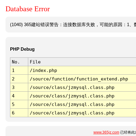
Database Error
(1040) 365建站错误警告：连接数据库失败，可能的原因：1、数
PHP Debug
No.
File
1
/index.php
2
/source/function/function_extend.php
3
/source/class/jzmysql.class.php
4
/source/class/jzmysql.class.php
5
/source/class/jzmysql.class.php
6
/source/class/jzmysql.class.php
www.365jz.com
已经将此