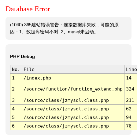
Database Error
(1040) 365建站错误警告：连接数据库失败，可能的原
因：1、数据库密码不对; 2、mysql未启动。
PHP Debug
No.
File
Line
1
/index.php
14
2
/source/function/function_extend.php
324
3
/source/class/jzmysql.class.php
211
4
/source/class/jzmysql.class.php
62
5
/source/class/jzmysql.class.php
94
6
/source/class/jzmysql.class.php
76