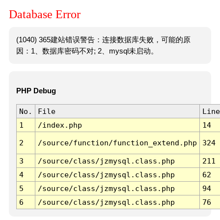
Database Error
(1040) 365建站错误警告：连接数据库失败，可能的原
因：1、数据库密码不对; 2、mysql未启动。
PHP Debug
No.
File
Line
1
/index.php
14
2
/source/function/function_extend.php
324
3
/source/class/jzmysql.class.php
211
4
/source/class/jzmysql.class.php
62
5
/source/class/jzmysql.class.php
94
6
/source/class/jzmysql.class.php
76