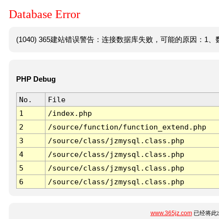
Database Error
(1040) 365建站错误警告：连接数据库失败，可能的原因：1、数
PHP Debug
No.
File
1
/index.php
2
/source/function/function_extend.php
3
/source/class/jzmysql.class.php
4
/source/class/jzmysql.class.php
5
/source/class/jzmysql.class.php
6
/source/class/jzmysql.class.php
www.365jz.com
已经将此