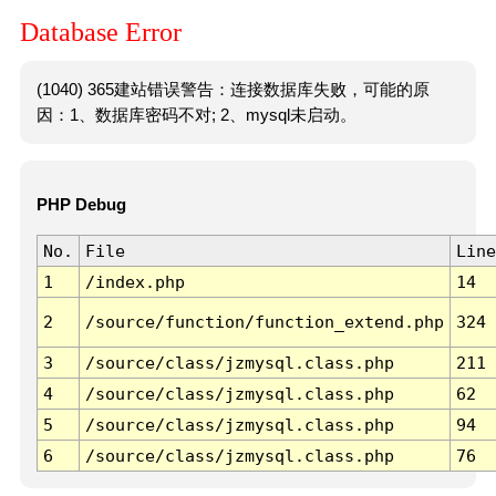
Database Error
(1040) 365建站错误警告：连接数据库失败，可能的原
因：1、数据库密码不对; 2、mysql未启动。
PHP Debug
No.
File
Line
1
/index.php
14
2
/source/function/function_extend.php
324
3
/source/class/jzmysql.class.php
211
4
/source/class/jzmysql.class.php
62
5
/source/class/jzmysql.class.php
94
6
/source/class/jzmysql.class.php
76