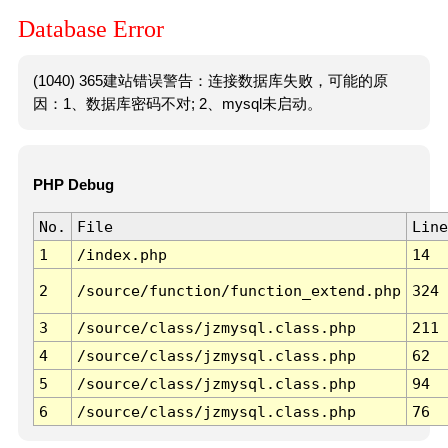
Database Error
(1040) 365建站错误警告：连接数据库失败，可能的原
因：1、数据库密码不对; 2、mysql未启动。
PHP Debug
No.
File
Line
1
/index.php
14
2
/source/function/function_extend.php
324
3
/source/class/jzmysql.class.php
211
4
/source/class/jzmysql.class.php
62
5
/source/class/jzmysql.class.php
94
6
/source/class/jzmysql.class.php
76