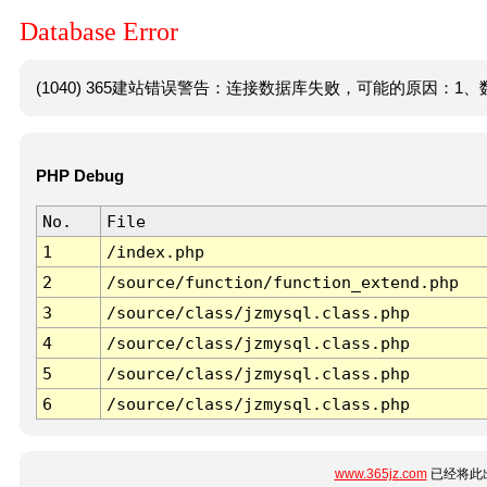
Database Error
(1040) 365建站错误警告：连接数据库失败，可能的原因：1、数
PHP Debug
No.
File
1
/index.php
2
/source/function/function_extend.php
3
/source/class/jzmysql.class.php
4
/source/class/jzmysql.class.php
5
/source/class/jzmysql.class.php
6
/source/class/jzmysql.class.php
www.365jz.com
已经将此