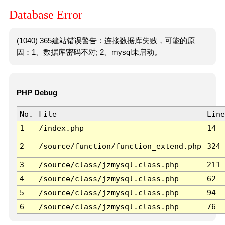
Database Error
(1040) 365建站错误警告：连接数据库失败，可能的原
因：1、数据库密码不对; 2、mysql未启动。
PHP Debug
No.
File
Line
1
/index.php
14
2
/source/function/function_extend.php
324
3
/source/class/jzmysql.class.php
211
4
/source/class/jzmysql.class.php
62
5
/source/class/jzmysql.class.php
94
6
/source/class/jzmysql.class.php
76