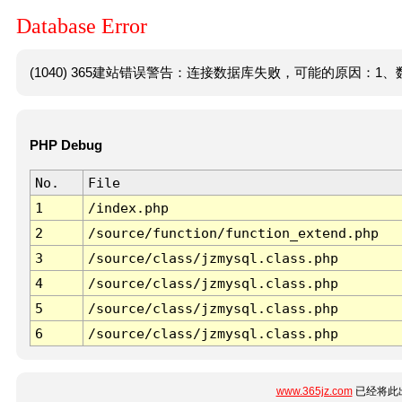
Database Error
(1040) 365建站错误警告：连接数据库失败，可能的原因：1、数
PHP Debug
No.
File
1
/index.php
2
/source/function/function_extend.php
3
/source/class/jzmysql.class.php
4
/source/class/jzmysql.class.php
5
/source/class/jzmysql.class.php
6
/source/class/jzmysql.class.php
www.365jz.com
已经将此