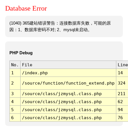
Database Error
(1040) 365建站错误警告：连接数据库失败，可能的原
因：1、数据库密码不对; 2、mysql未启动。
PHP Debug
No.
File
Line
1
/index.php
14
2
/source/function/function_extend.php
324
3
/source/class/jzmysql.class.php
211
4
/source/class/jzmysql.class.php
62
5
/source/class/jzmysql.class.php
94
6
/source/class/jzmysql.class.php
76