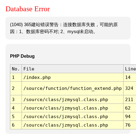
Database Error
(1040) 365建站错误警告：连接数据库失败，可能的原
因：1、数据库密码不对; 2、mysql未启动。
PHP Debug
No.
File
Line
1
/index.php
14
2
/source/function/function_extend.php
324
3
/source/class/jzmysql.class.php
211
4
/source/class/jzmysql.class.php
62
5
/source/class/jzmysql.class.php
94
6
/source/class/jzmysql.class.php
76