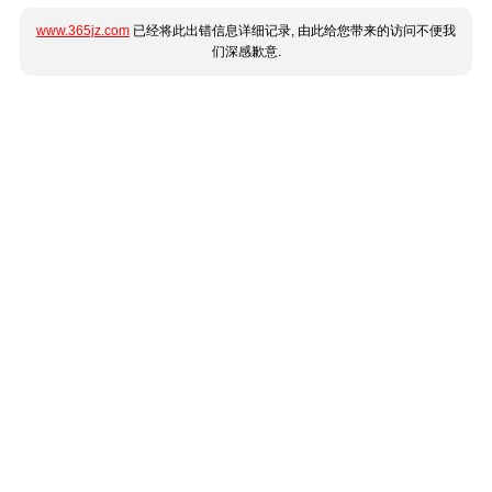
www.365jz.com
已经将此出错信息详细记录, 由此给您带来的访问不便我
们深感歉意.