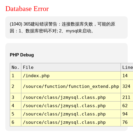
Database Error
(1040) 365建站错误警告：连接数据库失败，可能的原
因：1、数据库密码不对; 2、mysql未启动。
PHP Debug
No.
File
Line
1
/index.php
14
2
/source/function/function_extend.php
324
3
/source/class/jzmysql.class.php
211
4
/source/class/jzmysql.class.php
62
5
/source/class/jzmysql.class.php
94
6
/source/class/jzmysql.class.php
76