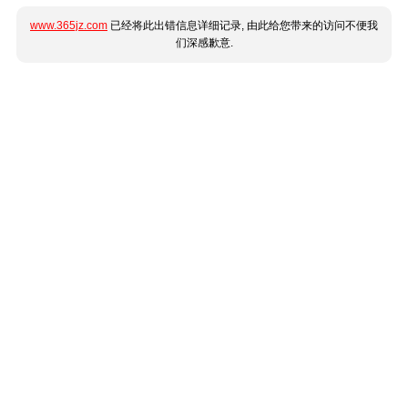
www.365jz.com
已经将此出错信息详细记录, 由此给您带来的访问不便我
们深感歉意.