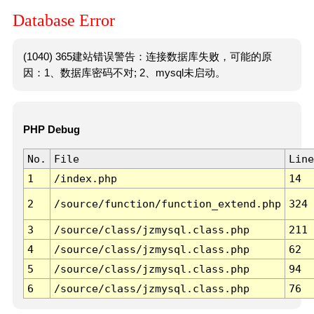
Database Error
(1040) 365建站错误警告：连接数据库失败，可能的原
因：1、数据库密码不对; 2、mysql未启动。
PHP Debug
No.
File
Line
1
/index.php
14
2
/source/function/function_extend.php
324
3
/source/class/jzmysql.class.php
211
4
/source/class/jzmysql.class.php
62
5
/source/class/jzmysql.class.php
94
6
/source/class/jzmysql.class.php
76