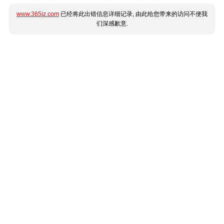
www.365jz.com
已经将此出错信息详细记录, 由此给您带来的访问不便我
们深感歉意.