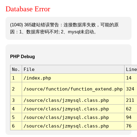
Database Error
(1040) 365建站错误警告：连接数据库失败，可能的原
因：1、数据库密码不对; 2、mysql未启动。
PHP Debug
No.
File
Line
1
/index.php
14
2
/source/function/function_extend.php
324
3
/source/class/jzmysql.class.php
211
4
/source/class/jzmysql.class.php
62
5
/source/class/jzmysql.class.php
94
6
/source/class/jzmysql.class.php
76