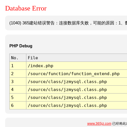
Database Error
(1040) 365建站错误警告：连接数据库失败，可能的原因：1、数
PHP Debug
No.
File
1
/index.php
2
/source/function/function_extend.php
3
/source/class/jzmysql.class.php
4
/source/class/jzmysql.class.php
5
/source/class/jzmysql.class.php
6
/source/class/jzmysql.class.php
www.365jz.com
已经将此