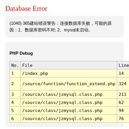
Database Error
(1040) 365建站错误警告：连接数据库失败，可能的原
因：1、数据库密码不对; 2、mysql未启动。
PHP Debug
No.
File
Line
1
/index.php
14
2
/source/function/function_extend.php
324
3
/source/class/jzmysql.class.php
211
4
/source/class/jzmysql.class.php
62
5
/source/class/jzmysql.class.php
94
6
/source/class/jzmysql.class.php
76