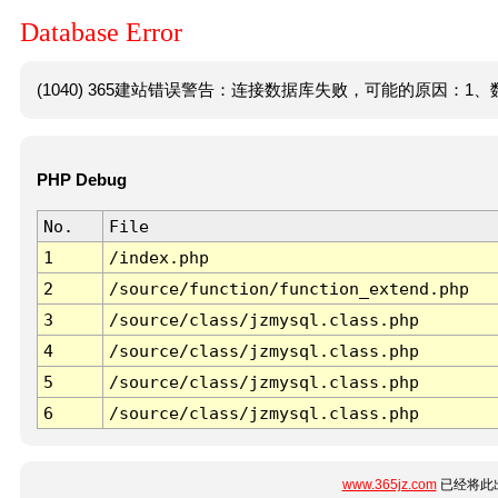
Database Error
(1040) 365建站错误警告：连接数据库失败，可能的原因：1、数
PHP Debug
No.
File
1
/index.php
2
/source/function/function_extend.php
3
/source/class/jzmysql.class.php
4
/source/class/jzmysql.class.php
5
/source/class/jzmysql.class.php
6
/source/class/jzmysql.class.php
www.365jz.com
已经将此