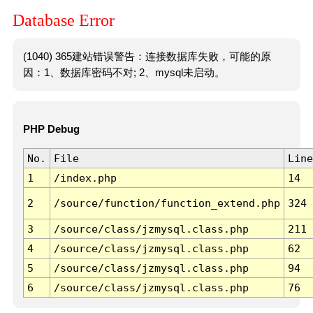
Database Error
(1040) 365建站错误警告：连接数据库失败，可能的原
因：1、数据库密码不对; 2、mysql未启动。
PHP Debug
No.
File
Line
1
/index.php
14
2
/source/function/function_extend.php
324
3
/source/class/jzmysql.class.php
211
4
/source/class/jzmysql.class.php
62
5
/source/class/jzmysql.class.php
94
6
/source/class/jzmysql.class.php
76