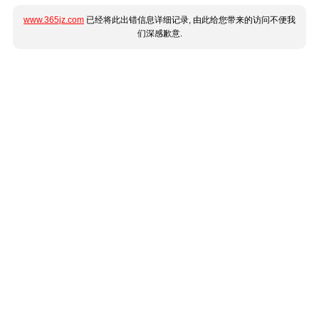
www.365jz.com
已经将此出错信息详细记录, 由此给您带来的访问不便我
们深感歉意.