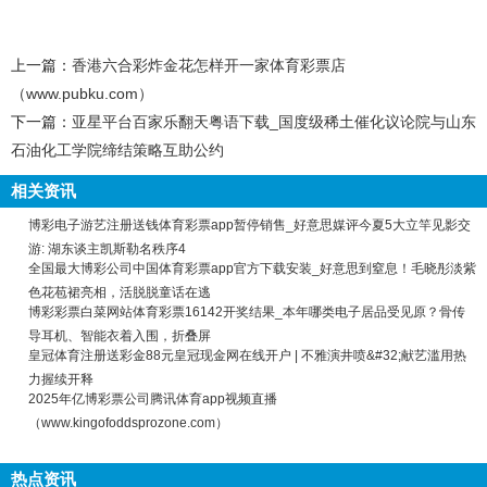
上一篇：
香港六合彩炸金花怎样开一家体育彩票店
（www.pubku.com）
下一篇：
亚星平台百家乐翻天粤语下载_国度级稀土催化议论院与山东
石油化工学院缔结策略互助公约
相关资讯
博彩电子游艺注册送钱体育彩票app暂停销售_好意思媒评今夏5大立竿见影交
游: 湖东谈主凯斯勒名秩序4
全国最大博彩公司中国体育彩票app官方下载安装_好意思到窒息！毛晓彤淡紫
色花苞裙亮相，活脱脱童话在逃
博彩彩票白菜网站体育彩票16142开奖结果_本年哪类电子居品受见原？骨传
导耳机、智能衣着入围，折叠屏
皇冠体育注册送彩金88元皇冠现金网在线开户 | 不雅演井喷&#32;献艺滥用热
力握续开释
2025年亿博彩票公司腾讯体育app视频直播
（www.kingofoddsprozone.com）
热点资讯