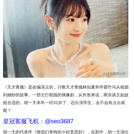
《天才青娥》是改编演义的，讨教天才青娥林知夏和学霸竹马从校园
到婚纱的故事。一部主打校园的偶像剧，从外形来说，两东谈主如故
挺合适的。胡一天本年一经32岁了，还出演学生，会不会有点出戏
呢？
皇冠客服飞机：@seo3687
胡一天的代表作《致咱们单纯的小好意思好》，在剧中，胡一天演出