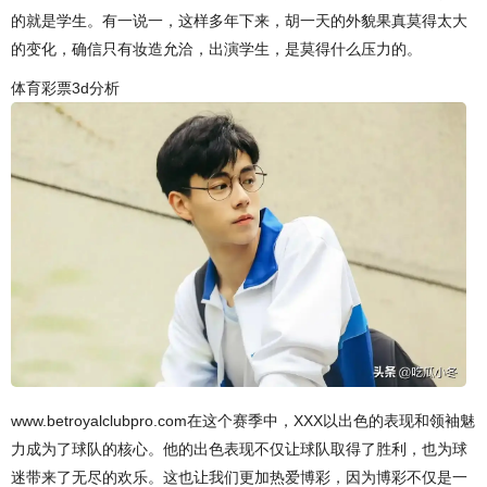
的就是学生。有一说一，这样多年下来，胡一天的外貌果真莫得太大
的变化，确信只有妆造允洽，出演学生，是莫得什么压力的。
体育彩票3d分析
www.betroyalclubpro.com在这个赛季中，XXX以出色的表现和领袖魅
力成为了球队的核心。他的出色表现不仅让球队取得了胜利，也为球
迷带来了无尽的欢乐。这也让我们更加热爱博彩，因为博彩不仅是一