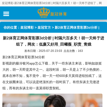
皇冠博彩-新2体育正网体育彩票3d分析 | 时隔六百多天！胡一天终于进组了，网
友：低廉又好用_田曦薇_职责_青娥
你的位置：
皇冠博彩
>
皇冠官方
> 新2体育正网体育彩票3d分析 |
新2体育正网体育彩票3d分析 | 时隔六百多天！胡一天终于进
时隔六百多天！胡一天终于进组了，网友：低廉又好用_田曦薇_职
组了，网友：低廉又好用_田曦薇_职责_青娥
责_青娥
发布日期：2025-07-20 23:03 点击次数：163
新2体育正网体育彩票3d分析
影视剧的极冷银河app怎么下载，关于一些东谈主来说，影响如故挺
大的，胡一天即是其中之一。这段时辰，胡一天是上了不少热搜的，
底本在神不知，鬼不觉中，胡一天一经600多天莫得进组拍戏了，这
在文娱圈来说，可以说是绝顶长的一段时辰了。有些东谈主无缝进
组，而有的东谈主却一直莫得职责契机。