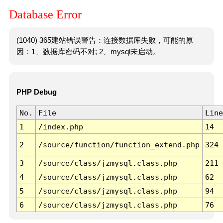
Database Error
(1040) 365建站错误警告：连接数据库失败，可能的原
因：1、数据库密码不对; 2、mysql未启动。
PHP Debug
No.
File
Line
1
/index.php
14
2
/source/function/function_extend.php
324
3
/source/class/jzmysql.class.php
211
4
/source/class/jzmysql.class.php
62
5
/source/class/jzmysql.class.php
94
6
/source/class/jzmysql.class.php
76