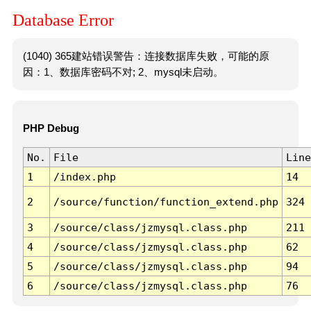
Database Error
(1040) 365建站错误警告：连接数据库失败，可能的原
因：1、数据库密码不对; 2、mysql未启动。
PHP Debug
No.
File
Line
1
/index.php
14
2
/source/function/function_extend.php
324
3
/source/class/jzmysql.class.php
211
4
/source/class/jzmysql.class.php
62
5
/source/class/jzmysql.class.php
94
6
/source/class/jzmysql.class.php
76