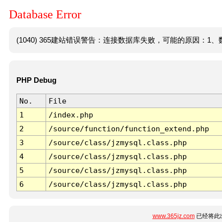
Database Error
(1040) 365建站错误警告：连接数据库失败，可能的原因：1、数
PHP Debug
No.
File
1
/index.php
2
/source/function/function_extend.php
3
/source/class/jzmysql.class.php
4
/source/class/jzmysql.class.php
5
/source/class/jzmysql.class.php
6
/source/class/jzmysql.class.php
www.365jz.com
已经将此