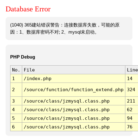
Database Error
(1040) 365建站错误警告：连接数据库失败，可能的原
因：1、数据库密码不对; 2、mysql未启动。
PHP Debug
No.
File
Line
1
/index.php
14
2
/source/function/function_extend.php
324
3
/source/class/jzmysql.class.php
211
4
/source/class/jzmysql.class.php
62
5
/source/class/jzmysql.class.php
94
6
/source/class/jzmysql.class.php
76