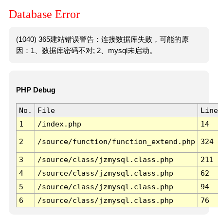
Database Error
(1040) 365建站错误警告：连接数据库失败，可能的原
因：1、数据库密码不对; 2、mysql未启动。
PHP Debug
No.
File
Line
1
/index.php
14
2
/source/function/function_extend.php
324
3
/source/class/jzmysql.class.php
211
4
/source/class/jzmysql.class.php
62
5
/source/class/jzmysql.class.php
94
6
/source/class/jzmysql.class.php
76