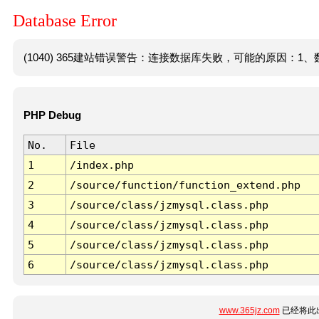
Database Error
(1040) 365建站错误警告：连接数据库失败，可能的原因：1、数
PHP Debug
No.
File
1
/index.php
2
/source/function/function_extend.php
3
/source/class/jzmysql.class.php
4
/source/class/jzmysql.class.php
5
/source/class/jzmysql.class.php
6
/source/class/jzmysql.class.php
www.365jz.com
已经将此