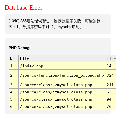
Database Error
(1040) 365建站错误警告：连接数据库失败，可能的原
因：1、数据库密码不对; 2、mysql未启动。
PHP Debug
No.
File
Line
1
/index.php
14
2
/source/function/function_extend.php
324
3
/source/class/jzmysql.class.php
211
4
/source/class/jzmysql.class.php
62
5
/source/class/jzmysql.class.php
94
6
/source/class/jzmysql.class.php
76