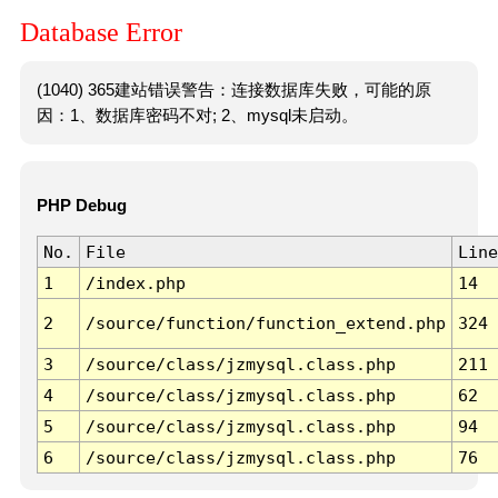
Database Error
(1040) 365建站错误警告：连接数据库失败，可能的原
因：1、数据库密码不对; 2、mysql未启动。
PHP Debug
No.
File
Line
1
/index.php
14
2
/source/function/function_extend.php
324
3
/source/class/jzmysql.class.php
211
4
/source/class/jzmysql.class.php
62
5
/source/class/jzmysql.class.php
94
6
/source/class/jzmysql.class.php
76