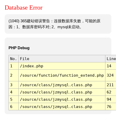
Database Error
(1040) 365建站错误警告：连接数据库失败，可能的原
因：1、数据库密码不对; 2、mysql未启动。
PHP Debug
No.
File
Line
1
/index.php
14
2
/source/function/function_extend.php
324
3
/source/class/jzmysql.class.php
211
4
/source/class/jzmysql.class.php
62
5
/source/class/jzmysql.class.php
94
6
/source/class/jzmysql.class.php
76