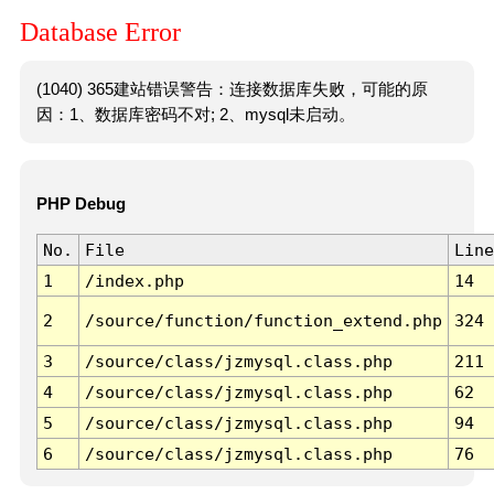
Database Error
(1040) 365建站错误警告：连接数据库失败，可能的原
因：1、数据库密码不对; 2、mysql未启动。
PHP Debug
No.
File
Line
1
/index.php
14
2
/source/function/function_extend.php
324
3
/source/class/jzmysql.class.php
211
4
/source/class/jzmysql.class.php
62
5
/source/class/jzmysql.class.php
94
6
/source/class/jzmysql.class.php
76